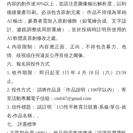
內容的創作達30%以上，並請注意圖像輸出解析度，以利
後續量產印刷。必須包含原創元素： 作品不得僅為單純
AI 輸出，參賽者需加入原創修飾（如電繪合成、文字設
計、濾鏡調整或局部重繪），並於投稿時註明所使用的
AI 軟體及原創修改之處。
4. 內容限制： 內容應正面、正向，不得包含暴力、色
情、歧視或任何違反公序良俗之圖像。
六、報名與投件方式
1. 收件期限： 即日起至 115 年 4 月 18 日（六）23:59
止。
2. 投件方式： 請將作品及「作品說明（100字以內）」寄
至活動專屬電子信箱：ctu047@gmail.com
3. 信件標題： 請註明「115性平教育日競賽-系級/單位-姓
名-作品名稱」。
七、 評選標準
• 主題契合度 (40%)： 作品能否準確傳達「認識與尊重性