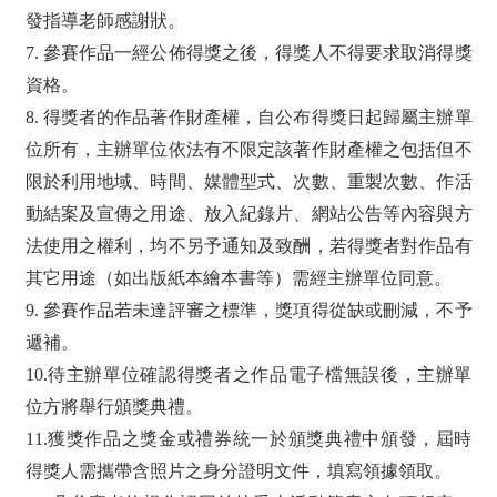
發指導老師感謝狀。
7. 參賽作品一經公佈得獎之後，得獎人不得要求取消得獎
資格。
8. 得獎者的作品著作財產權，自公布得獎日起歸屬主辦單
位所有，主辦單位依法有不限定該著作財產權之包括但不
限於利用地域、時間、媒體型式、次數、重製次數、作活
動結案及宣傳之用途、放入紀錄片、網站公告等內容與方
法使用之權利，均不另予通知及致酬，若得獎者對作品有
其它用途（如出版紙本繪本書等）需經主辦單位同意。
9. 參賽作品若未達評審之標準，獎項得從缺或刪減，不予
遞補。
10.待主辦單位確認得獎者之作品電子檔無誤後，主辦單
位方將舉行頒獎典禮。
11.獲獎作品之獎金或禮券統一於頒獎典禮中頒發，屆時
得獎人需攜帶含照片之身分證明文件，填寫領據領取。