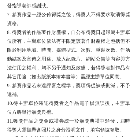
發指導老師感謝狀。
7. 參賽作品一經公佈得獎之後，得獎人不得要求取消得獎
資格。
8. 得獎者的作品著作財產權，自公布得獎日起歸屬主辦單
位所有，主辦單位依法有不限定該著作財產權之包括但不
限於利用地域、時間、媒體型式、次數、重製次數、作活
動結案及宣傳之用途、放入紀錄片、網站公告等內容與方
法使用之權利，均不另予通知及致酬，若得獎者對作品有
其它用途（如出版紙本繪本書等）需經主辦單位同意。
9. 參賽作品若未達評審之標準，獎項得從缺或刪減，不予
遞補。
10.待主辦單位確認得獎者之作品電子檔無誤後，主辦單
位方將舉行頒獎典禮。
11.獲獎作品之獎金或禮券統一於頒獎典禮中頒發，屆時
得獎人需攜帶含照片之身分證明文件，填寫領據領取。