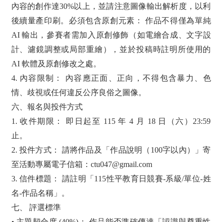
內容的創作達30%以上，並請注意圖像輸出解析度，以利
後續量產印刷。必須包含原創元素： 作品不得僅為單純
AI 輸出，參賽者需加入原創修飾（如電繪合成、文字設
計、濾鏡調整或局部重繪），並於投稿時註明所使用的
AI 軟體及原創修改之處。
4. 內容限制： 內容應正面、正向，不得包含暴力、色
情、歧視或任何違反公序良俗之圖像。
六、報名與投件方式
1. 收件期限： 即日起至 115 年 4 月 18 日（六）23:59
止。
2. 投件方式： 請將作品及「作品說明（100字以內）」寄
至活動專屬電子信箱：ctu047@gmail.com
3. 信件標題： 請註明「115性平教育日競賽-系級/單位-姓
名-作品名稱」。
七、 評選標準
• 主題契合度 (40%)： 作品能否準確傳達「認識與尊重性