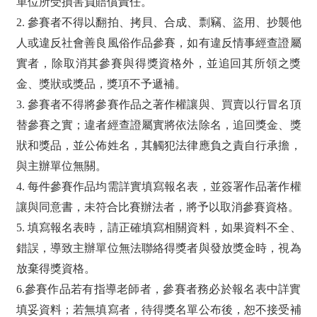
單位所受損害負賠償責任。
2. 參賽者不得以翻拍、拷貝、合成、剽竊、盜用、抄襲他
人或違反社會善良風俗作品參賽，如有違反情事經查證屬
實者，除取消其參賽與得獎資格外，並追回其所領之獎
金、獎狀或獎品，獎項不予遞補。
3. 參賽者不得將參賽作品之著作權讓與、買賣以行冒名頂
替參賽之實；違者經查證屬實將依法除名，追回獎金、獎
狀和獎品，並公佈姓名，其觸犯法律應負之責自行承擔，
與主辦單位無關。
4. 每件參賽作品均需詳實填寫報名表，並簽署作品著作權
讓與同意書，未符合比賽辦法者，將予以取消參賽資格。
5. 填寫報名表時，請正確填寫相關資料，如果資料不全、
錯誤，導致主辦單位無法聯絡得獎者與發放獎金時，視為
放棄得獎資格。
6.參賽作品若有指導老師者，參賽者務必於報名表中詳實
填妥資料；若無填寫者，待得獎名單公布後，恕不接受補