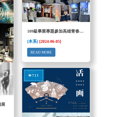
109級畢業專題參加高雄青春設計節
[本系]
[2024-06-05]
READ MORE
721
個展