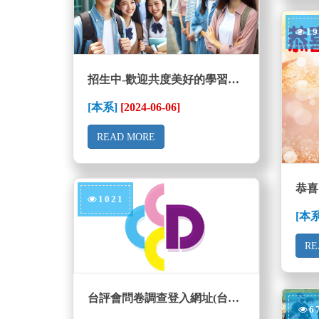
19
招生中-歡迎共度美好的學習體驗
[本系]
[2024-06-06]
READ MORE
1021
[本
RE
台評會問卷調查登入網址(台灣校務精進協作計畫)
6