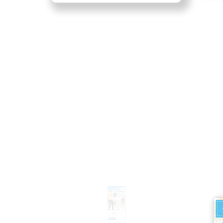
10
960
20
[本
RE
8
恭賀本校師生參加「 2022莫斯科國際發明暨創新科技展 」，榮獲3金牌獎、2銀牌獎、1銅牌獎。