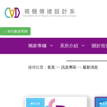
→ 前往數媒舊網
獨家專欄
系所介紹
關於視
:::
捷徑位置：
首頁
>>
訊息專區
>>
最新消息
420
15