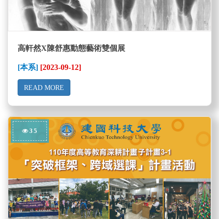
高軒然X陳舒惠動態藝術雙個展
[本系]
[2023-09-12]
READ MORE
35