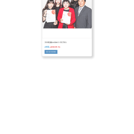
2018紅點reddot S-ULTRA
[本系]
[2018-09-19]
READ MORE
121