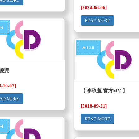
AD MORE
[2024-06-06]
READ MORE
06
128
應用
8-10-07]
【 李玖萱 官方MV 】
AD MORE
[2018-09-21]
READ MORE
04