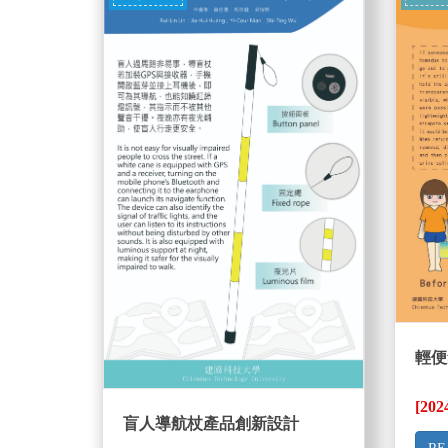
輕便
[202
盲人導航杖產品創新設計