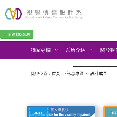
→ 前往數媒舊網
獨家專欄
系所介紹
關於視
:::
捷徑位置：
首頁
>>
訊息專區
>>
設計成果
81
7