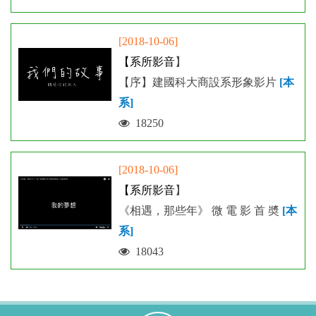
[2018-10-06]
【
系所影音
】
【序】建國科大商設系形象影片
[本
系]
18250
[2018-10-06]
【
系所影音
】
《相遇，那些年》 微 電 影 首 奬
[本
系]
18043