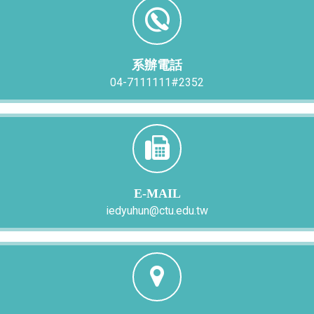
系辦電話
04-7111111#2352
E-MAIL
iedyuhun@ctu.edu.tw