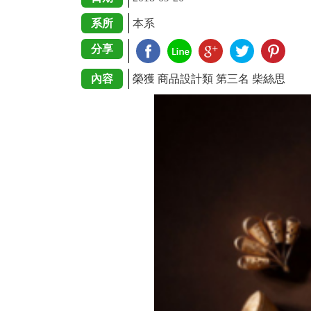
系所
本系
分享
內容
榮獲 商品設計類 第三名 柴絲思