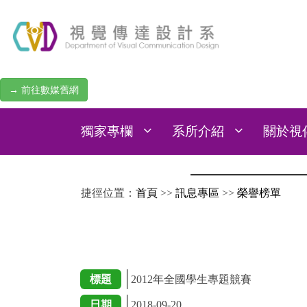
→ 前往數媒舊網
獨家專欄
系所介紹
關於視
:::
捷徑位置：
首頁
>>
訊息專區
>>
榮譽榜單
標題
2012年全國學生專題競賽
日期
2018-09-20