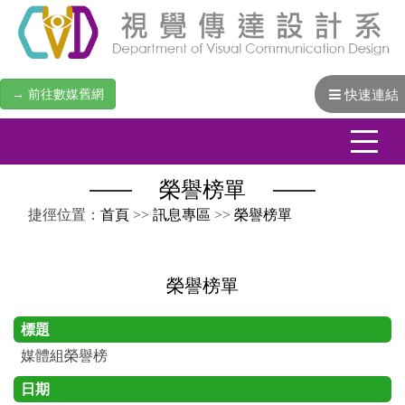
→ 前往數媒舊網
快速連結
榮譽榜單
:::
捷徑位置：
首頁
>>
訊息專區
>>
榮譽榜單
榮譽榜單
標題
媒體組榮譽榜
日期