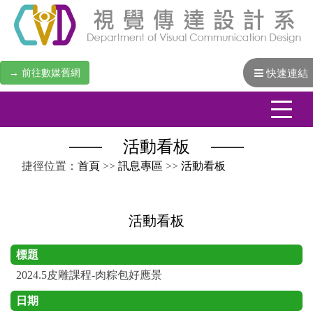
→ 前往數媒舊網
快速連結
活動看板
:::
捷徑位置：
首頁
>>
訊息專區
>>
活動看板
活動看板
標題
2024.5皮雕課程-肉粽包好應景
日期