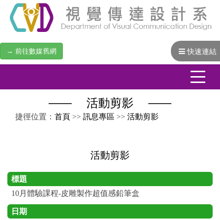
→ 前往數媒舊網
快速連結
活動剪影
:::
捷徑位置：
首頁
>>
訊息專區
>>
活動剪影
活動剪影
標題
10月體驗課程-皮雕製作超值感鉛筆盒
日期